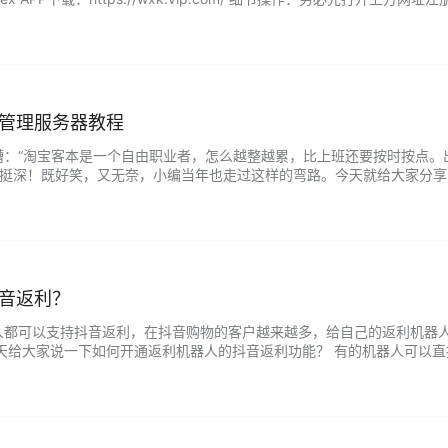
议大家根据实际情况选择。 注册…...
管理服务器教程
槽：“淘宝客本是一个自由职业者，怎么越整越累，比上班还要按时按点。
触挺深！既好笑，又无奈，小编当年也走过这样的弯路。今天就给大家分享下
程链接服务器APP？ 安卓原生态APP是纯英文，很多用户看不懂。小编分享
音返利？
人都可以支持抖音返利，在抖音购物的客户越来越多，给自己的返利机器
今天给大家说一下如何开通返利机器人的抖音返利功能？ 有的机器人可以
口无需缴纳抖音押金，需要缴纳10%的技术服务费（非官方收取，可退税）