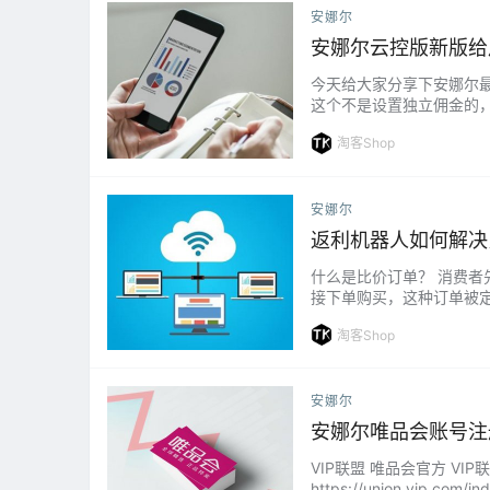
安娜尔
安娜尔云控版新版给
今天给大家分享下安娜尔最
这个不是设置独立佣金的，
一步：打开独立返利模板，
淘客Shop
安娜尔
返利机器人如何解决比
什么是比价订单？ 消费
接下单购买，这种订单被
商品和下单的商品不同步就
淘客Shop
安娜尔
安娜尔唯品会账号注
VIP联盟 唯品会官方 
https://union.vi