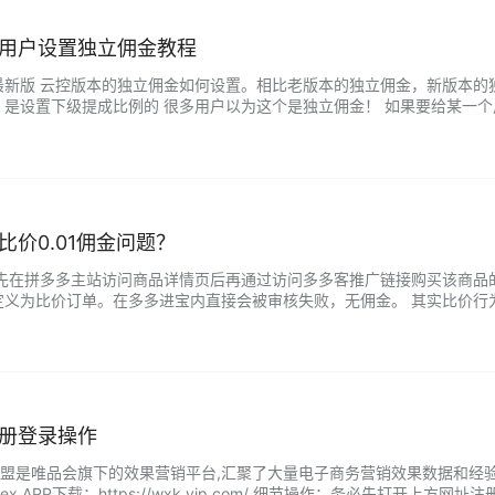
用户设置独立佣金教程
新版 云控版本的独立佣金如何设置。相比老版本的独立佣金，新版本的独
是设置下级提成比例的 很多用户以为这个是独立佣金！ 如果要给某一个
设置独立返利模板。 第二步：设置模板名称，设置返利佣金比例，然后点击
价0.01佣金问题？
者先在拼多多主站访问商品详情页后再通过访问多多客推广链接购买该商品
定义为比价订单。在多多进宝内直接会被审核失败，无佣金。 其实比价行
可以了。 如果这样去理解是不是就能想出很多种办法呢！今天小编就教给大
册登录操作
VIP联盟是唯品会旗下的效果营销平台,汇聚了大量电子商务营销效果数据和
p.com/index APP下载：https://wxk.vip.com/ 细节操作：务必先