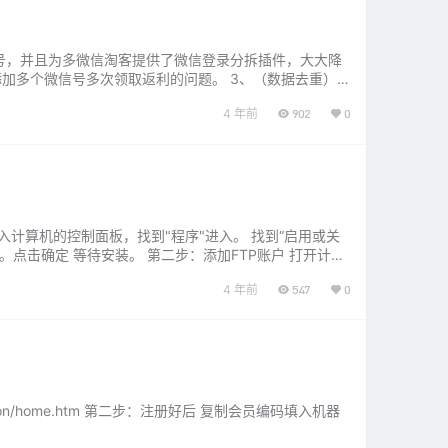
信号，并且为多微信淘客提供了微信登录分拆插件，大大降
加多个微信号多次领取返利的问题。 3、（数据去重）
 2、（多平台返利接入…...
4 年前
902
0
 进入计算机的控制面板，找到"程序"进入。 找到“启用或关
web管理工具”。点击确定 等待安装。 第二步：添加FTP账户 打开计算
4 年前
547
0
ion/home.htm 第二步：注册好后 复制会员编码填入机器