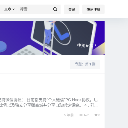
文章
登录
快速注册
往期专题
专题：第
1
期
. 支持微信协议： 目前指支持“个人微信”PC Hook协议，后
成比例以及独立分享赚商城并分享自动绑定佣金。 4 . 群组
5 年前
167
0