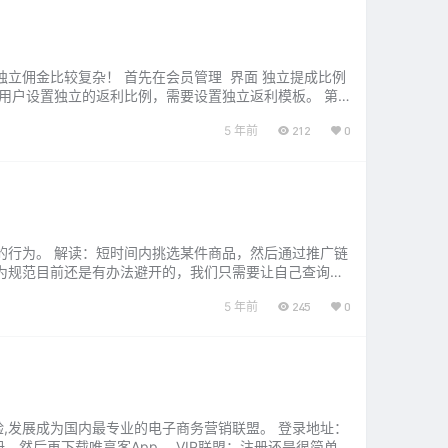
立佣金比较复杂！ 首先在会员管理 界面 独立提成比例
用户设置独立的返利比例，需要设置独立返利模板。 第
添加修改模板。 第三…...
5 年前
212
0
的行为。 解读：短时间内挑选某件商品，然后通过推广链
为规范目前还是有办法避开的，我们只需要让自己查询的
家最简单的一个办法：“拼多多查…...
5 年前
245
0
经验,发展成为国内最专业的电子商务营销联盟。 登录地址：
打开上方网址注册，然后再下载唯享客App。 VIP联盟：注册还是很简单