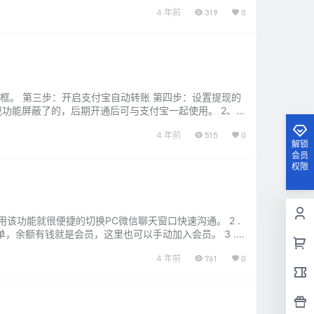
4 年前
319
0
码框。 第三步：开启支付宝自动转账 第四步：设置提现的
现功能屏蔽了的，后期开通后可与支付宝一起使用。 2、
4、姓名与支…...
4 年前
515
0
解锁
会员
权限
用该功能就很便捷的切换PC微信聊天窗口快速沟通。 2 .
，余额有钱就是会员，这里也可以手动加入会员。 3 .
户。 …...
4 年前
761
0