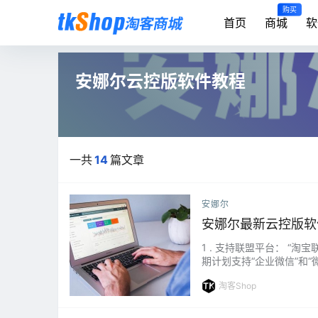
购买
首页
商城
软
安娜尔云控版软件教程
一共
14
篇文章
安娜尔
安娜尔最新云控版软
1 . 支持联盟平台： “淘宝
期计划支持“企业微信”和“
成员功能： 支持群组返利
淘客Shop