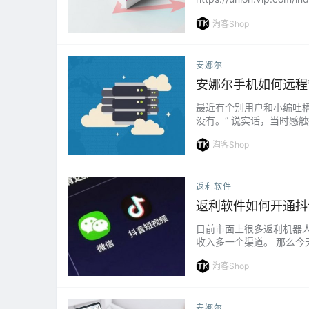
的，有个人和企业区分，建
淘客Shop
安娜尔
安娜尔手机如何远程
最近有个别用户和小编吐
没有。” 说实话，当时感
手机均可以。 如何下载远
淘客Shop
返利软件
返利软件如何开通抖
目前市面上很多返利机器
收入多一个渠道。 那么
用官方的接口，使用官方接
淘客Shop
安娜尔