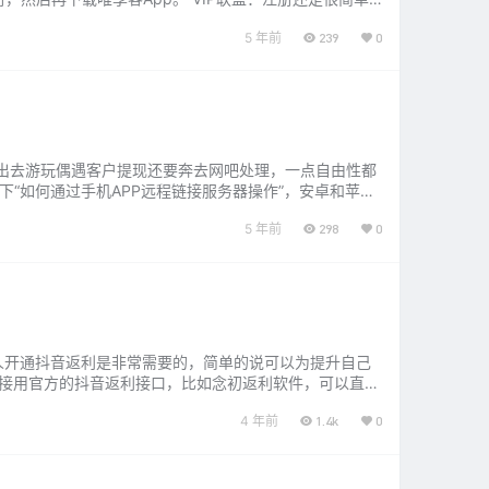
5 年前
239
0
出去游玩偶遇客户提现还要奔去网吧处理，一点自由性都
“如何通过手机APP远程链接服务器操作”，安卓和苹果
一款汉化版的，点击下载…...
5 年前
298
0
人开通抖音返利是非常需要的，简单的说可以为提升自己
直接用官方的抖音返利接口，比如念初返利软件，可以直接
。 还有另外一种方式开通抖音返利…...
4 年前
1.4k
0