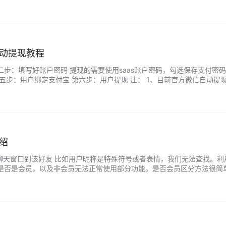
动提现教程
二步：填写好账户密码 提现的需要使用saas账户密码，勾选保存支付密
第五步：用户绑定支付宝 第六步：用户提现 注： 1、目前官方微信自动提
付宝账号。 3、向机器人发送“绑定支付宝”可以获得绑定支付宝操作提示。 
绍
微信聊天窗口到该好友 比如用户昵称是特殊符号或者表情，我们无法查找。利
是否是会员，以及非会员无法正常使用部分功能。是否会员区分方法很简单
用户机主对用户的管理与了解。客户也可以在中间页里的“个人中心”查看下级用