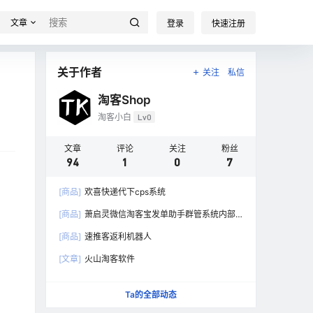
文章
登录
快速注册
关于作者
关注
私信
淘客Shop
淘客小白
Lv0
文章
评论
关注
粉丝
94
1
0
7
[商品]
欢喜快递代下cps系统
[商品]
萧启灵微信淘客宝发单助手群管系统内部
版
[商品]
速推客返利机器人
[文章]
火山淘客软件
Ta的全部动态