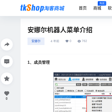
购买
首页
商城
软
安娜尔机器人菜单介绍
0
762
安娜尔
4 年前
1、成员管理
0