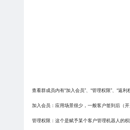
查看群成员内有“加入会员”、“管理权限”、“返利权
加入会员：应用场景很少，一般客户签到后（开
管理权限：这个是赋予某个客户管理机器人的权
返利权限：这个可以设定某些成员可以是否可以
是否监听：监听另一层含义就是黑名单，如果“
设定参数，应用场景多为：“群里分别有发单机