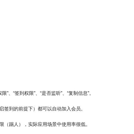
限”、“签到权限”、“是否监听”、“复制信息”。
启签到的前提下）都可以自动加入会员。
限（踢人），实际应用场景中使用率很低。
查询商品优惠信息，仅仅是限制查询返利。
关闭监听”就是加入黑名单，禁止查询任何信息以及指令。属于常
器人和返利机器人，我们可以取消监听发单机器人。”