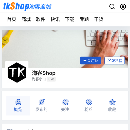
首页
商城
软件
快讯
下载
专题
干货
关注Ta
发私信
淘客Shop
淘客小白
Lv0
概览
发布的
关注
粉丝
收藏