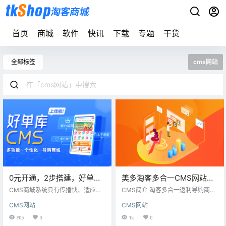
首页
商城
软件
快讯
下载
专题
干货
全部标签
cms网站
0元开通，2步搭建，好单库
美多淘客多合一CMS网站系
CMS上线啦！
统，一站式淘客CMS网站解
CMS商城系统具有传播快、适应
CMS简介 淘客多合一返利导购商城
强、转化高的特点，能够满足大家
决方案
CMS系统，整合淘宝、京东、拼多
CMS网站
CMS网站
日常在微信社群、朋友圈、微博、
多、唯品会、美团、饿了么、电影
知乎等场景下的推广变现，是我们
票等多家返佣平台，拥有多个特色
905
0
1k
0
促进粉丝购物分享的理想工具。因
模块，各类引流玩法，各项超强自