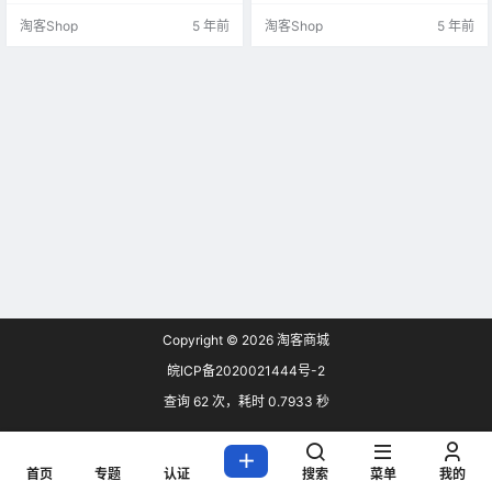
此，市场上出现了各种助力淘客变
定义功能以及完成返利体系和用户
淘客Shop
5 年前
淘客Shop
5 年前
现的CMS系统。 但是市场上大部分
体系，简单配置即可投入运营，小
CMS系统收费过高，使用复杂，无
白也可轻松使用。 CMS优势 无需域
法自定义选品推荐，域名不够抗封
名服务器等额外开销 授权对接自己
却无法自动更换，需专人维护。 为
联盟，不抽取任何佣金 支持网购、
此，好单库经过对市场淘客的需求
外卖、影票等多种返佣平台 超强自
分析，快速研发出更多满足淘客需
定义CMS信息，独立返利系统 没有
求，更高效推广变现的CMS系统。
比价，佣金更高 C…
…
Copyright © 2026
淘客商城
皖ICP备2020021444号-2
查询 62 次，耗时 0.7933 秒
首页
专题
认证
搜索
菜单
我的