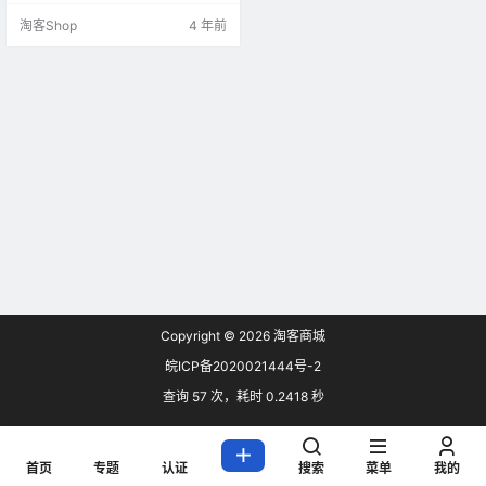
灵公开版下载地址：https://wwx.la
淘客Shop
4 年前
nzoui.com/b07x7n7eh 萧启灵基本
功能： 1、佣金分流/代理：不同的
微信群设置不同的pid，不管是导
购，还是发单，都能绑定你所设置
的pid，2017代理模式非常火热，发
展下级代理，监控微…
Copyright © 2026
淘客商城
皖ICP备2020021444号-2
查询 57 次，耗时 0.2418 秒
首页
专题
认证
搜索
菜单
我的