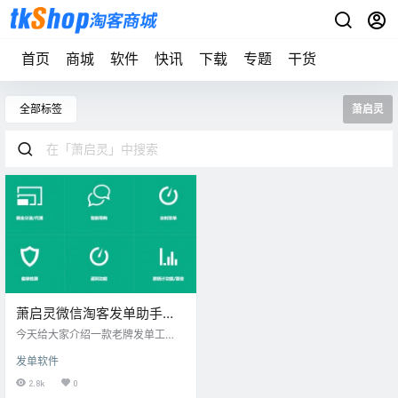
首页
商城
软件
快讯
下载
专题
干货
全部标签
萧启灵
萧启灵微信淘客发单助手内
部版
今天给大家介绍一款老牌发单工
具，萧启灵微信发单助手。 萧启灵
发单软件
发单助手分公开版和内部版，公开
版是免费对外开放的，拥有基础的
2.8k
0
发单功能，绑定联盟，等等。 萧启