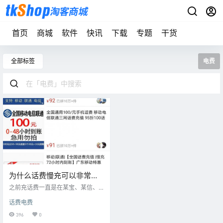
首页
商城
软件
快讯
下载
专题
干货
全部标签
电费
为什么话费慢充可以非常便
宜？
之前充话费一直是在某宝、某信、
某银行app或者某营业厅直充！但基
话费电费
本优惠很少，充100也是优惠个几毛
钱，有时候一分钱也不优惠！！ 偶
396
0
尔看到有微商宣传95元充100元话