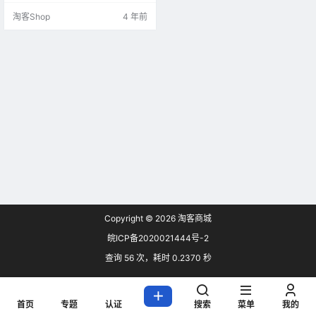
费，我也充过几次刚开始没在意以
淘客Shop
4 年前
为是微商偶尔领到的优惠券，所以
优惠打折。但是后来发现每次充值
他都有，这就很很奇怪了。于是我
就去某多多上搜了一下，果然还是
这个平台接地气！ 看图：（搜索话
费，居然出来这么多。看起来很便
宜甚至只要85的都有，但…
Copyright © 2026
淘客商城
皖ICP备2020021444号-2
查询 56 次，耗时 0.2370 秒
首页
专题
认证
搜索
菜单
我的