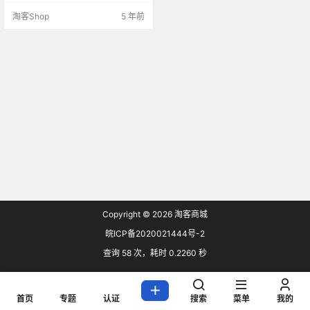
om/index APP下载：https://wxk.vi
淘客Shop
5 年前
p.com/ 细节操作：务必先打开上方
网址注册，然后再下载唯享客App。
VIP联盟：注册还是很简单的，有个
人和企业区分，建议大家根据实际
情况选择。 注册…
Copyright © 2026
淘客商城
皖ICP备2020021444号-2
查询 58 次，耗时 0.2260 秒
首页
专题
认证
搜索
菜单
我的