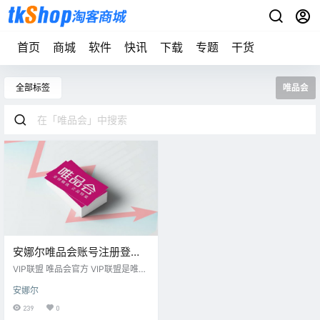
首页
商城
软件
快讯
下载
专题
干货
全部标签
唯品会
安娜尔唯品会账号注册登录
操作
VIP联盟 唯品会官方 VIP联盟是唯品
会旗下的效果营销平台,汇聚了大量
安娜尔
电子商务营销效果数据和经验,发展
成为国内最专业的电子商务营销联
239
0
盟。 登录地址：https://union.vip.c