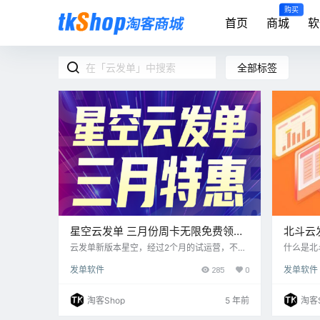
购买
首页
商城
软
全部标签
星空云发单 三月份周卡无限免费领取
北斗云
活动
云发单新版本星空，经过2个月的试运营，不断
什么是北
优化迭代一路跌跌撞撞从婴儿逐渐成长到如
群代理自
发单软件
285
0
发单软件
今，2月23日星空云发单发布会正式对外发布。
信群，淘
星空云发单的定位 从基础的云发单功能起步，
商品转化
正式定位为淘客大家庭提供全能社群管家服
的代理买
淘客Shop
5 年前
淘客S
务。 这意味着星空不再只是简简单单的云发单
现，真正
转链和跟圈功能，而是逐渐成为提供社群数据
斗云发单