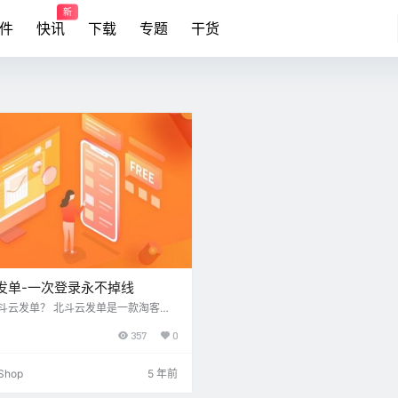
新
件
快讯
下载
专题
干货
发单-一次登录永不掉线
斗云发单？ 北斗云发单是一款淘客社
动发单的工具，代理只需建立买家微
357
0
客挑选优质高佣商品通过云发单把此
成代理的推广链接并群发到名下所有
家微信群中，帮助代理实现流量变
hop
5 年前
做到简单自动化的社群卖货模式。 北
的核心优质： 1.获得流量成本低—招募