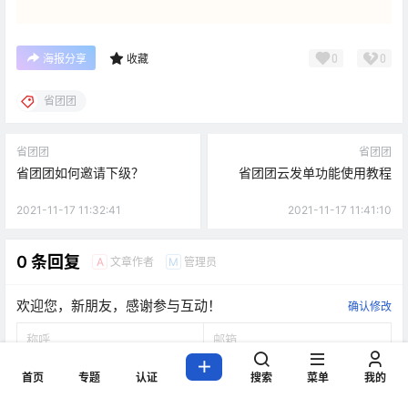
0
0
海报分享
收藏
省团团
省团团
省团团
省团团如何邀请下级？
省团团云发单功能使用教程
2021-11-17 11:32:41
2021-11-17 11:41:10
0 条回复
文章作者
管理员
A
M
欢迎您，新朋友，感谢参与互动！
确认修改
首页
专题
认证
搜索
菜单
我的