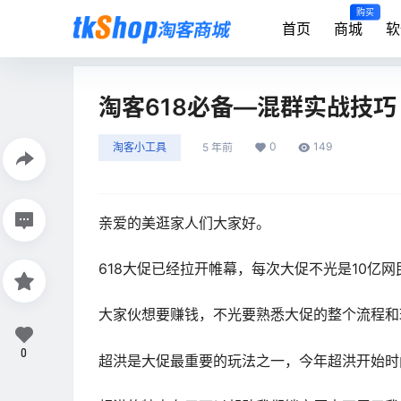
购买
首页
商城
软
淘客618必备—混群实战技巧
0
149
淘客小工具
5 年前
亲爱的美逛家人们大家好。
618大促已经拉开帷幕，每次大促不光是10亿
大家伙想要赚钱，不光要熟悉大促的整个流程和
0
超洪是大促最重要的玩法之一，今年超洪开始时间