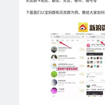
买房群→说房、聊房、买房、楼市、摇号等
下面我们以宝妈群和买房群为例，教给大家如何