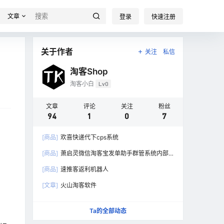
文章
登录
快速注册
关于作者
关注
私信
淘客Shop
淘客小白
Lv0
文章
评论
关注
粉丝
94
1
0
7
[商品]
欢喜快递代下cps系统
[商品]
萧启灵微信淘客宝发单助手群管系统内部
版
[商品]
速推客返利机器人
[文章]
火山淘客软件
Ta的全部动态