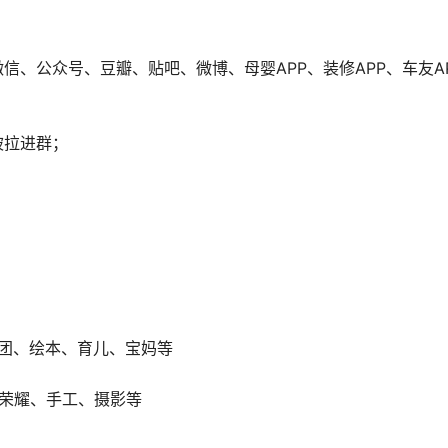
、公众号、豆瓣、贴吧、微博、母婴APP、装修APP、车友A
被拉进群；
团、绘本、育儿、宝妈等
荣耀、手工、摄影等