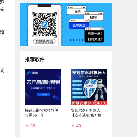
超
关
超
推荐软件
就
腾讯云服务器挂软件
安娜尔返利机器人
仅需99一年
【支持试用/官方售
后】月版本
￥ 99
￥ 40