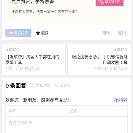
点点赞赏，手留余香
给TA打赏
还没有人赞赏，快来当第一个赞赏的人吧！
0
0
海报分享
收藏
发单软件
发单软件
【发单帝】淘客大牛都在用的
粉兔朋友圈助手-手机微信智能
发单工具
自动发圈工具
2021-4-12 17:48:43
2021-12-4 13:24:12
0 条回复
文章作者
管理员
A
M
欢迎您，新朋友，感谢参与互动！
确认修改