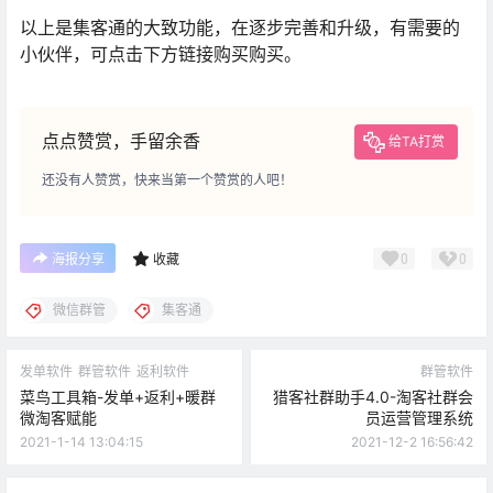
以上是集客通的大致功能，在逐步完善和升级，有需要的
小伙伴，可点击下方链接购买购买。
点点赞赏，手留余香
给TA打赏
还没有人赞赏，快来当第一个赞赏的人吧！
0
0
海报分享
收藏
微信群管
集客通
发单软件
群管软件
返利软件
群管软件
菜鸟工具箱-发单+返利+暖群
猎客社群助手4.0-淘客社群会
微淘客赋能
员运营管理系统
2021-1-14 13:04:15
2021-12-2 16:56:42