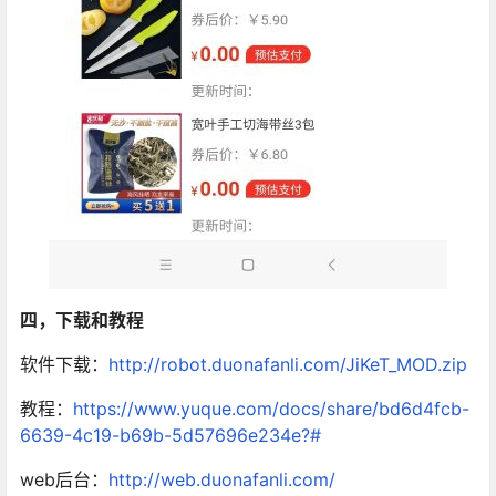
四，下载和教程
软件下载：
http://robot.duonafanli.com/JiKeT_MOD.zip
教程：
https://www.yuque.com/docs/share/bd6d4fcb-
6639-4c19-b69b-5d57696e234e?#
web后台：
http://web.duonafanli.com/