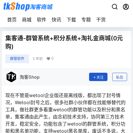
首页
商城
软件
快讯
下载
专题
干货
集客通-群管系统+积分系统+淘礼金商城(0元
购)
0
群管软件
5 年前
淘客Shop
关注
私信
现在不管是wetool企业版还是离线版，都出现了封号情
况，Wetool封号之后，很多社群小伙伴都在找能够替代的
工具，做社群更多看重wetool的群管功能以及积分和黑名
单，集客通由此产生，由念初技术支持，协同第三方技术
开发，稳定安全，功能包含了wetool的群管系统，积分功
能和黑名单功能，支持wetool黑名单库，废话不多说，大