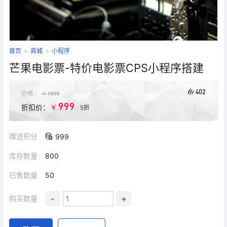
首页
>
商城
>
小程序
芒果电影票-特价电影票CPS小程序搭建
402
价格：
￥
1999
999
￥
折扣价：
5折
赠送积分
999
库存数量
800
已售数量
50
-
+
购买数量